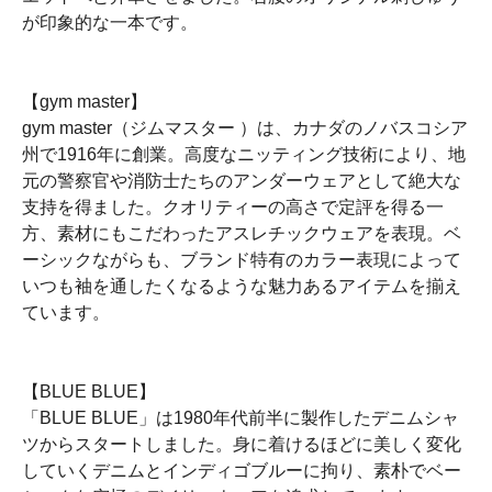
が印象的な一本です。
【gym master】
gym master（ジムマスター ）は、カナダのノバスコシア
州で1916年に創業。高度なニッティング技術により、地
元の警察官や消防士たちのアンダーウェアとして絶大な
支持を得ました。クオリティーの高さで定評を得る一
方、素材にもこだわったアスレチックウェアを表現。ベ
ーシックながらも、ブランド特有のカラー表現によって
いつも袖を通したくなるような魅力あるアイテムを揃え
ています。
【BLUE BLUE】
「BLUE BLUE」は1980年代前半に製作したデニムシャ
ツからスタートしました。身に着けるほどに美しく変化
していくデニムとインディゴブルーに拘り、素朴でベー